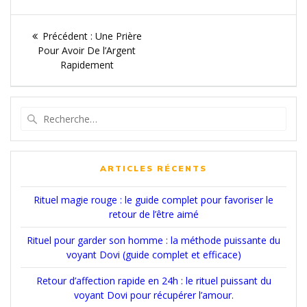
Navigation
Article
Précédent :
Une Prière
de
précédent
Pour Avoir De l’Argent
:
Rapidement
l’article
Recherche
pour
:
ARTICLES RÉCENTS
Rituel magie rouge : le guide complet pour favoriser le
retour de l’être aimé
Rituel pour garder son homme : la méthode puissante du
voyant Dovi (guide complet et efficace)
Retour d’affection rapide en 24h : le rituel puissant du
voyant Dovi pour récupérer l’amour.