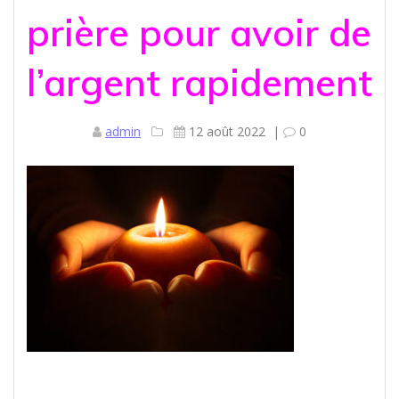
prière pour avoir de
l’argent rapidement
admin
12 août 2022
|
0