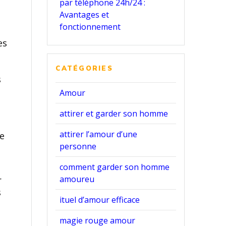
par téléphone 24h/24 :
Avantages et
fonctionnement
es
CATÉGORIES
s
Amour
attirer et garder son homme
attirer l’amour d’une
ie
personne
comment garder son homme
amoureu
r
s
ituel d’amour efficace
s
magie rouge amour