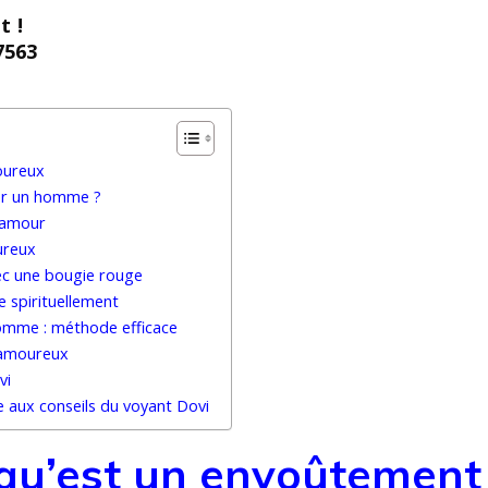
t !
7563
oureux
er un homme ?
d’amour
ureux
c une bougie rouge
e spirituellement
omme : méthode efficace
t amoureux
vi
ce aux conseils du voyant Dovi
qu’est un envoûtement