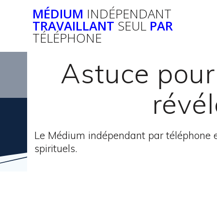
Passer
MÉDIUM
INDÉPENDANT
au
TRAVAILLANT
SEUL
PAR
contenu
TÉLÉPHONE
Astuce pour
révél
Le Médium indépendant par téléphone e
spirituels.