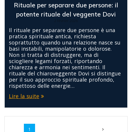
Rituale per separare due persone: il
potente rituale del veggente Dovi
2 février 2026
Il rituale per separare due persone è una
pratica spirituale antica, richiesta
soprattutto quando una relazione nasce su
basi instabili, manipolatorie o dolorose.
Non si tratta di distruggere, ma di
sciogliere legami forzati, riportando
chiarezza e armonia nei sentimenti. Il
rituale del chiaroveggente Dovi si distingue
per il suo approccio spirituale profondo,
rispettoso delle energie…
Lire la suite
Navigation
Page
Page
Page
Page
1
2
3
…
15