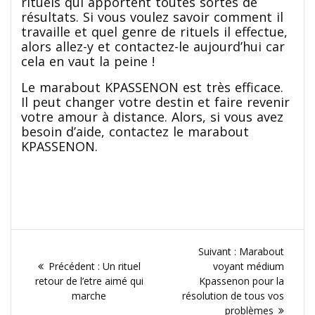
rituels qui apportent toutes sortes de
résultats. Si vous voulez savoir comment il
travaille et quel genre de rituels il effectue,
alors allez-y et contactez-le aujourd’hui car
cela en vaut la peine !
Le marabout KPASSENON est très efficace.
Il peut changer votre destin et faire revenir
votre amour à distance. Alors, si vous avez
besoin d’aide, contactez le marabout
KPASSENON.
Navigation
Article
Suivant :
Marabout
de
Article
suivant
Précédent :
Un rituel
voyant médium
précédent
:
retour de l’etre aimé qui
Kpassenon pour la
l’article
:
marche
résolution de tous vos
problèmes