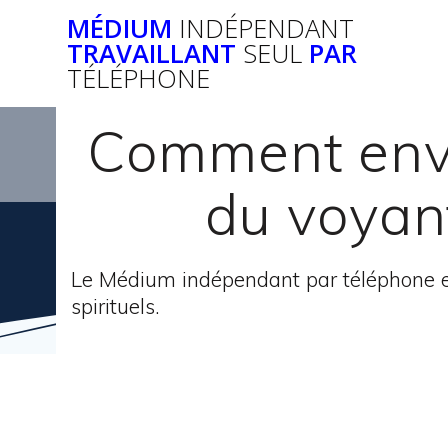
Passer
MÉDIUM
INDÉPENDANT
au
TRAVAILLANT
SEUL
PAR
contenu
TÉLÉPHONE
Comment envoû
du voyant
Le Médium indépendant par téléphone e
spirituels.