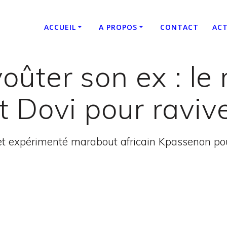
ACCUEIL
A PROPOS
CONTACT
ACT
ter son ex : le r
 Dovi pour raviv
t expérimenté marabout africain Kpassenon pour