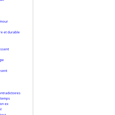
’amour
re et durable
issent
gie
ssent
ntradictoires
e temps
son ex
l
Dovi