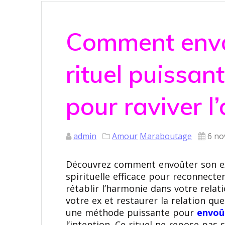
Comment envoû
rituel puissan
pour raviver l
admin
Amour
Maraboutage
6 no
Découvrez comment envoûter son ex
spirituelle efficace pour reconnecte
rétablir l’harmonie dans votre relat
votre ex et restaurer la relation qu
une méthode puissante pour
envoû
l’intention. Ce rituel ne repose pas