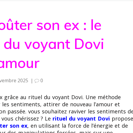
ter son ex : le
t du voyant Dovi
’amour
vembre 2025
|
0
 grâce au rituel du voyant Dovi. Une méthode
r les sentiments, attirer de nouveau l’amour et
ion passée. vous souhaitez raviver les sentiments d
e vous chérissez ? Le
rituel du voyant Dovi
propos
ter son ex
, en utilisant la force de l’énergie et de
 sur des manipulations forcées, mais sur une