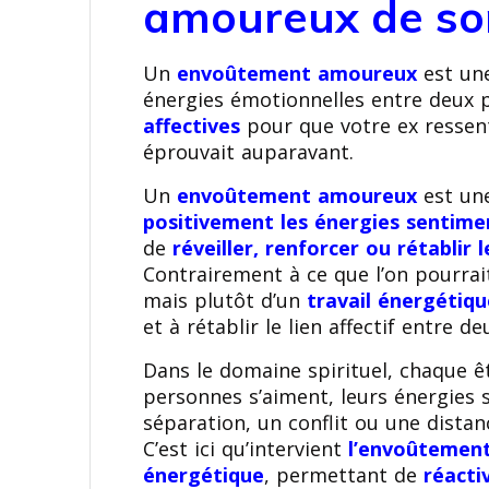
amoureux de so
Un
envoûtement amoureux
est une
énergies émotionnelles entre deux p
affectives
pour que votre ex ressente
éprouvait auparavant.
Un
envoûtement amoureux
est une
positivement les énergies sentime
de
réveiller, renforcer ou rétablir
Contrairement à ce que l’on pourrait
mais plutôt d’un
travail énergétiq
et à rétablir le lien affectif entre d
Dans le domaine spirituel, chaque 
personnes s’aiment, leurs énergies 
séparation, un conflit ou une distan
C’est ici qu’intervient
l’envoûtemen
énergétique
, permettant de
réacti