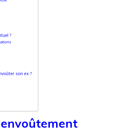
ituel ?
ations
nvoûter son ex ?
n envoûtement