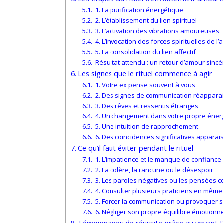
1. La purification énergétique
2. L’établissement du lien spirituel
3. L’activation des vibrations amoureuses
4. L’invocation des forces spirituelles de l
5. La consolidation du lien affectif
Résultat attendu : un retour d’amour sincè
Les signes que le rituel commence à agir
1. Votre ex pense souvent à vous
2. Des signes de communication réappara
3. Des rêves et ressentis étranges
4. Un changement dans votre propre éner
5. Une intuition de rapprochement
6. Des coïncidences significatives apparai
Ce qu’il faut éviter pendant le rituel
1. L’impatience et le manque de confiance
2. La colère, la rancune ou le désespoir
3. Les paroles négatives ou les pensées co
4. Consulter plusieurs praticiens en mêm
5. Forcer la communication ou provoquer 
6. Négliger son propre équilibre émotionne
Témoignages de réussite grâce au voyant 