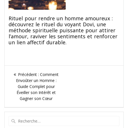
Rituel pour rendre un homme amoureux :
découvrez le rituel du voyant Dovi, une
méthode spirituelle puissante pour attirer
l’amour, raviver les sentiments et renforcer
un lien affectif durable.
Navigation
Article
Précédent :
Comment
de
précédent
Envoûter un Homme :
:
Guide Complet pour
l’article
Éveiller son Intérêt et
Gagner son Cœur
Recherche
pour