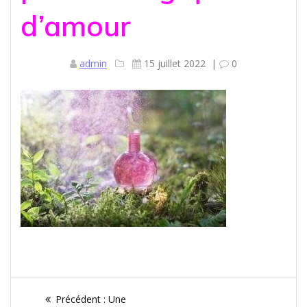
d’amour
admin
15 juillet 2022
|
0
Navigation
Article
Précédent :
Une