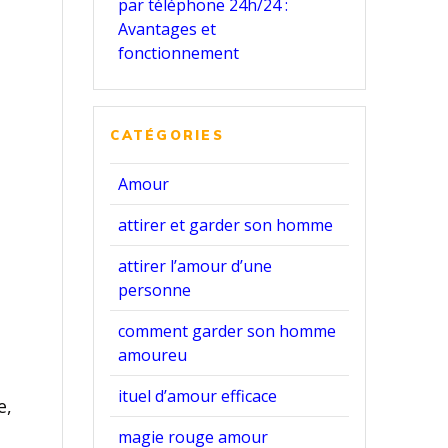
par téléphone 24h/24 :
Avantages et
fonctionnement
n
CATÉGORIES
Amour
attirer et garder son homme
attirer l’amour d’une
personne
comment garder son homme
amoureu
ituel d’amour efficace
e,
magie rouge amour