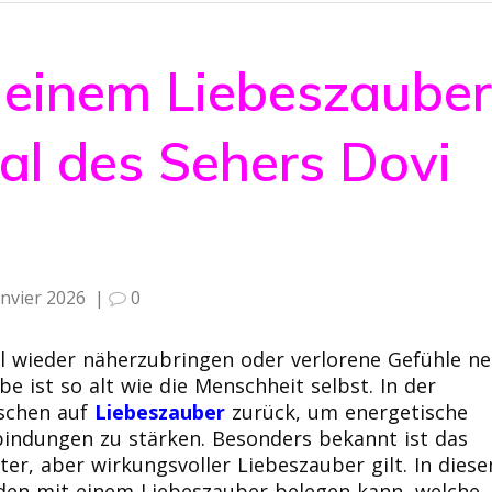
 einem Liebeszaube
ual des Sehers Dovi
anvier 2026
|
0
l wieder näherzubringen oder verlorene Gefühle n
e ist so alt wie die Menschheit selbst. In der
nschen auf
Liebeszauber
zurück, um energetische
indungen zu stärken. Besonders bekannt ist das
fter, aber wirkungsvoller Liebeszauber gilt. In dies
nden mit einem Liebeszauber belegen kann, welche