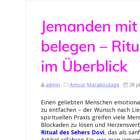
Jemanden mit
belegen – Rit
im Überblick
admin
Amour
Maraboutage
28 j
Einen geliebten Menschen emotiona
zu entfachen – der Wunsch nach Lieb
spirituellen Praxis greifen viele Me
Blockaden zu lösen und Herzensverb
Ritual des Sehers Dovi
, das als san
Artikel erfahren Sie, wie man jema