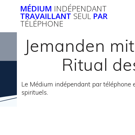
Passer
MÉDIUM
INDÉPENDANT
au
TRAVAILLANT
SEUL
PAR
contenu
TÉLÉPHONE
Jemanden mit
Ritual de
Le Médium indépendant par téléphone e
spirituels.