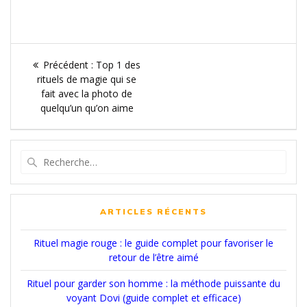
Navigation
Article
Précédent :
Top 1 des
de
précédent
rituels de magie qui se
:
fait avec la photo de
l’article
quelqu’un qu’on aime
Recherche
pour
:
ARTICLES RÉCENTS
Rituel magie rouge : le guide complet pour favoriser le
retour de l’être aimé
Rituel pour garder son homme : la méthode puissante du
voyant Dovi (guide complet et efficace)