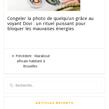
Congeler la photo de quelqu’un grâce au
voyant Dovi : un rituel puissant pour
bloquer les mauvaises énergies
Navigation
Article
Précédent :
Marabout
de
précédent
africain habitant à
:
Bruxelles
l’article
Recherche
pour
:
ARTICLES RÉCENTS