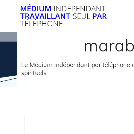
Passer
MÉDIUM
INDÉPENDANT
au
TRAVAILLANT
SEUL
PAR
contenu
TÉLÉPHONE
marabo
Le Médium indépendant par téléphone e
spirituels.