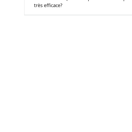
précédent
de
très efficace?
:
l’article