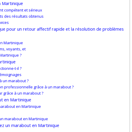
 Martinique
nt compétent et sérieux
its des résultats obtenus
vices
e pour un retour affectif rapide et la résolution de problèmes
?
en Martinique
s, voyants, et
Martinique ?
rtinique
tionne-t-il ?
 témoignages
 à un marabout ?
tion professionnelle grâce à un marabout ?
ur grâce à un marabout ?
ut en Martinique
marabout en Martinique
 un marabout en Martinique
hez un marabout en Martinique