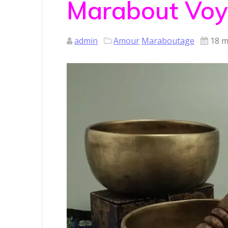
Marabout Voy
admin
Amour
Maraboutage
18 m