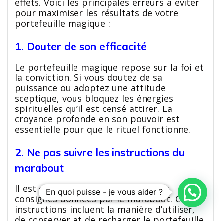
effets. Voici les principales erreurs à éviter
pour maximiser les résultats de votre
portefeuille magique :
1. Douter de son efficacité
Le portefeuille magique repose sur la foi et
la conviction. Si vous doutez de sa
puissance ou adoptez une attitude
sceptique, vous bloquez les énergies
spirituelles qu’il est censé attirer. La
croyance profonde en son pouvoir est
essentielle pour que le rituel fonctionne.
2. Ne pas suivre les instructions du
marabout
Il est crucial de suivre à la lettre les
En quoi puisse - je vous aider ?
consignes données par le marabout. Ces
instructions incluent la manière d’utiliser,
de conserver et de recharger le portefeuille.