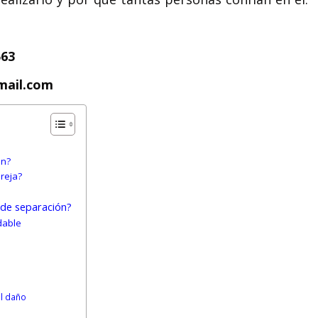
563
mail.com
ón?
reja?
 de separación?
dable
el daño