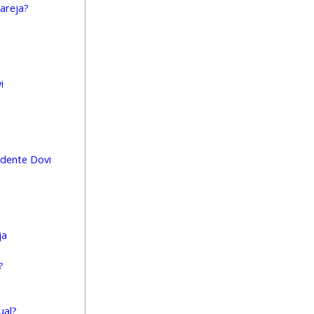
pareja?
i
vidente Dovi
ja
?
ual?