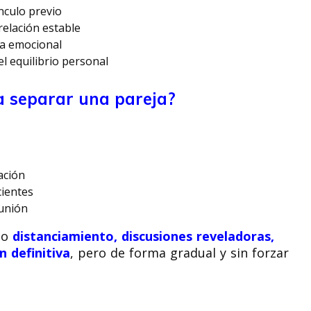
ínculo previo
relación estable
ia emocional
l equilibrio personal
a separar una pareja?
ación
ientes
 unión
mo
distanciamiento, discusiones reveladoras,
n definitiva
, pero de forma gradual y sin forzar