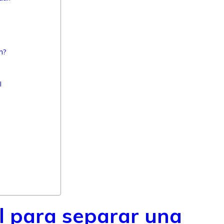
ón?
l
al para separar una