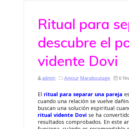
Ritual para se
descubre el po
vidente Dovi
admin
Amour
Maraboutage
6 fé
El
ritual para separar una pareja
es
cuando una relación se vuelve dañi
buscan una solución espiritual cuan
ritual vidente Dovi
se ha convertido
resultados comprobados. En este art
funciona, cuándo es recomendable re