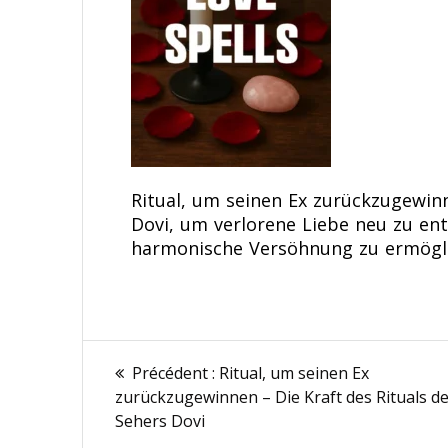
Ritual, um seinen Ex zurückzugewin
Dovi, um verlorene Liebe neu zu en
harmonische Versöhnung zu ermögl
Navigation
Article
Précédent :
Ritual, um seinen Ex
précédent
de
zurückzugewinnen – Die Kraft des Rituals d
:
Sehers Dovi