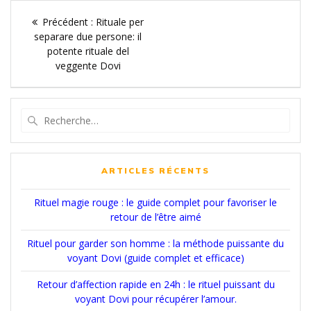
Navigation
Article
Précédent :
Rituale per
de
précédent
separare due persone: il
:
potente rituale del
l’article
veggente Dovi
Recherche
pour
:
ARTICLES RÉCENTS
Rituel magie rouge : le guide complet pour favoriser le
retour de l’être aimé
Rituel pour garder son homme : la méthode puissante du
voyant Dovi (guide complet et efficace)
Retour d’affection rapide en 24h : le rituel puissant du
voyant Dovi pour récupérer l’amour.