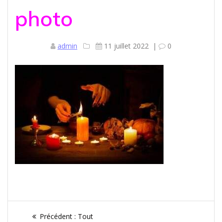
photo
admin
11 juillet 2022
|
0
Navigation
Article
Précédent :
Tout