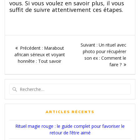
vous. Si vous voulez en savoir plus, il vous
suffit de suivre attentivement ces étapes.
Navigation
Article
Suivant :
Un rituel avec
Article
Précédent :
Marabout
de
suivant
photo pour récupérer
précédent
africain sérieux et voyant
:
son ex : Comment le
:
honnête : Tout savoir
l’article
faire ?
Recherche
pour
:
ARTICLES RÉCENTS
Rituel magie rouge : le guide complet pour favoriser le
retour de l’être aimé