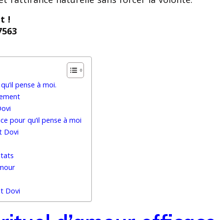
t !
7563
qu’il pense à moi.
llement
Dovi
ce pour qu’il pense à moi
t Dovi
ltats
amour
nt Dovi