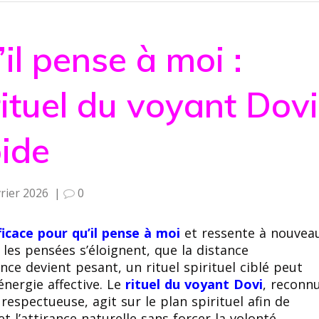
’il pense à moi :
ituel du voyant Dovi
pide
vrier 2026
|
0
ficace pour qu’il pense à moi
et ressente à nouvea
les pensées s’éloignent, que la distance
ence devient pesant, un rituel spirituel ciblé peut
’énergie affective. Le
rituel du voyant Dovi
, reconn
respectueuse, agit sur le plan spirituel afin de
et l’attirance naturelle sans forcer la volonté.