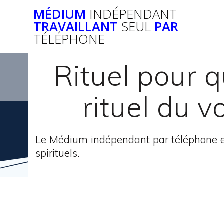
Passer
MÉDIUM
INDÉPENDANT
au
TRAVAILLANT
SEUL
PAR
contenu
TÉLÉPHONE
Rituel pour q
rituel du v
Le Médium indépendant par téléphone e
spirituels.