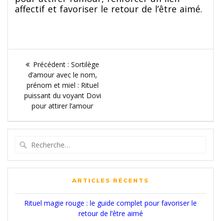
affectif et favoriser le retour de l’être aimé.
Navigation
Article
Précédent :
Sortilège
de
précédent
d’amour avec le nom,
:
prénom et miel : Rituel
l’article
puissant du voyant Dovi
pour attirer l’amour
Recherche
pour
:
ARTICLES RÉCENTS
Rituel magie rouge : le guide complet pour favoriser le
retour de l’être aimé