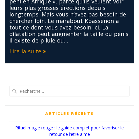
peni en Afrique », parce qu’ils veulent voir
leurs plus grosses érections depuis
longtemps. Mais vous n’avez pas besoin de
chercher loin. Le marabout Kpassenon a
tout ce dont vous avez besoin ici. La
dilatation peut augmenter la taille du pénis.
Il existe de pilule ou…
Lire la suite
Recherche
pour
:
ARTICLES RÉCENTS
Rituel magie rouge : le guide complet pour favoriser le
retour de l’être aimé