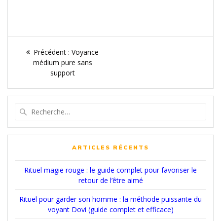
Navigation
Article
Précédent :
Voyance
de
précédent
médium pure sans
:
support
l’article
Recherche
pour
:
ARTICLES RÉCENTS
Rituel magie rouge : le guide complet pour favoriser le
retour de l’être aimé
Rituel pour garder son homme : la méthode puissante du
voyant Dovi (guide complet et efficace)