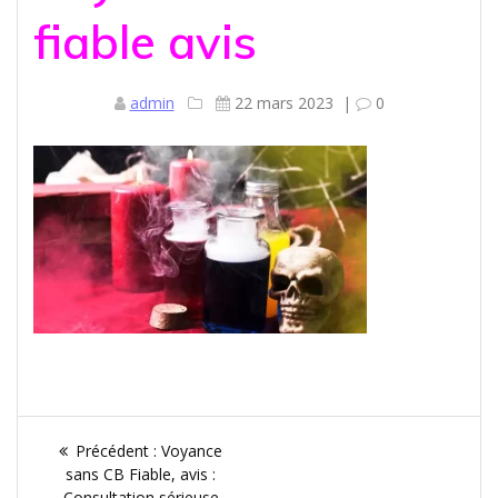
fiable avis
admin
22 mars 2023
|
0
Navigation
Article
Précédent :
Voyance
de
précédent
sans CB Fiable, avis :
:
Consultation sérieuse