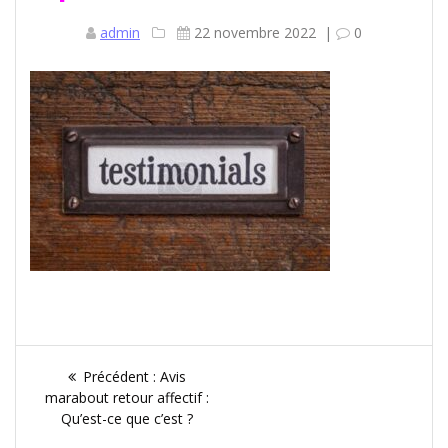
admin
22 novembre 2022
|
0
Navigation
Article
Précédent :
Avis
de
précédent
marabout retour affectif :
:
Qu’est-ce que c’est ?