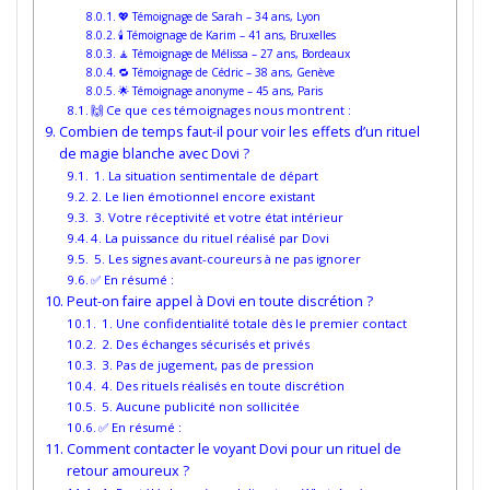
💖 Témoignage de Sarah – 34 ans, Lyon
🕯️ Témoignage de Karim – 41 ans, Bruxelles
🧘 Témoignage de Mélissa – 27 ans, Bordeaux
🔁 Témoignage de Cédric – 38 ans, Genève
🌟 Témoignage anonyme – 45 ans, Paris
🙌 Ce que ces témoignages nous montrent :
Combien de temps faut-il pour voir les effets d’un rituel
de magie blanche avec Dovi ?
1. La situation sentimentale de départ
2. Le lien émotionnel encore existant
3. Votre réceptivité et votre état intérieur
4. La puissance du rituel réalisé par Dovi
5. Les signes avant-coureurs à ne pas ignorer
✅ En résumé :
Peut-on faire appel à Dovi en toute discrétion ?
1. Une confidentialité totale dès le premier contact
2. Des échanges sécurisés et privés
3. Pas de jugement, pas de pression
4. Des rituels réalisés en toute discrétion
5. Aucune publicité non sollicitée
✅ En résumé :
Comment contacter le voyant Dovi pour un rituel de
retour amoureux ?