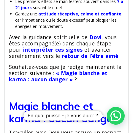
Les premiers effets se manifestent souvent dans les
7 à
21 jours
suivant le rituel.
Gardez une
attitude réceptive, calme et confiante
,
car l’impatience ou le doute excessif peut bloquer les
énergies en mouvement.
Avec la guidance spirituelle de
Dovi
, vous
êtes accompagné(e) dans chaque étape
pour
interpréter ces signes
et avancer
sereinement vers le
retour de l’être aimé
.
Souhaitez-vous que je rédige maintenant la
section suivante :
« Magie blanche et
karma : aucun danger »
?
Magie blanche et
karma : aucun danger
En quoi puisse - je vous aider ?
Travailler avec Dovi vous assure un respect