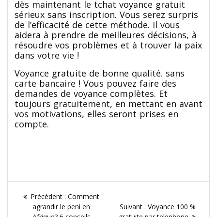
dès maintenant le tchat voyance gratuit
sérieux sans inscription. Vous serez surpris
de l’efficacité de cette méthode. Il vous
aidera à prendre de meilleures décisions, à
résoudre vos problèmes et à trouver la paix
dans votre vie !
Voyance gratuite de bonne qualité. sans
carte bancaire ! Vous pouvez faire des
demandes de voyance complètes. Et
toujours gratuitement, en mettant en avant
vos motivations, elles seront prises en
compte.
Navigation
Article
Précédent :
Comment
de
précédent
Article
agrandir le peni en
Suivant :
Voyance 100 %
:
suivant
Afrique? 6 conseils
gratuite par telephone