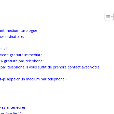
yant médium tarologue
er divinatoire.
eux?
ance gratuite immediate.
% gratuite par telephone?
par téléphone, il vous suffit de prendre contact avec votre
is-je appeler un médium par téléphone ?
vies antérieures
el (partie 1)