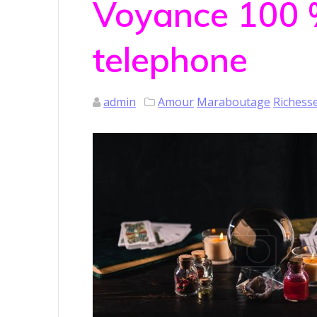
Voyance 100 %
telephone
admin
Amour
Maraboutage
Richess