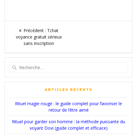
Navigation
Article
Précédent :
Tchat
de
précédent
voyance gratuit sérieux
:
sans inscription
l’article
Recherche
pour
:
ARTICLES RÉCENTS
Rituel magie rouge : le guide complet pour favoriser le
retour de l’être aimé
Rituel pour garder son homme : la méthode puissante du
voyant Dovi (guide complet et efficace)