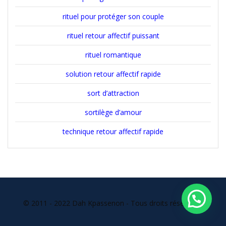
rituel pour protéger son couple
rituel retour affectif puissant
rituel romantique
solution retour affectif rapide
sort d’attraction
sortilège d’amour
technique retour affectif rapide
© 2011 - 2022 Dah Kpassenon - Tous droits réservés l
En quoi puisse - je vous aider ?